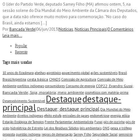
O líder do Partido Verde, deputado Sarney Filho (MA) afirmou ontem, 5, na
sessão solene do Dia Mundial do Meio Ambiente da Câmara dos Deputados,
que a data não oferece muito motivo para comemoração. “No caso do
Brasil, ainda estamos […]
Por
Bancada Verde
|
06/jun/2013
|
Notícias
,
Notícias Principais
|
0 Comentários
Leia mais...
Popular
Recente
Tags mais usadas
10 anos do Ecocâmara
abelhas
agrotóxico
aquecimento global
ações sustentáveis
Brasil
cesta básica
Brasil/Argentina
CMADS
Comissão de Agricultura
Comissão de Meio
COP22; Evandro Gussi;
Ambiente
conflitos indígenas
consumidores
Consumo de energia
Bancada Verde; Soja; moratória; meio ambiente
cosméticos com matéria-prima
destaque-
Destaque
Desenvolvimento Sustentável
principal
Destaque; destaque principal
Dia Mundial do Meio
Ambiente
direitos indígenas
efeito estufa
emissões de gases
endometriose
energia eólica
Estação Ecológica de Tamoios
Frente Parlamentar Ambientalista
Funai
gás de cozinha
gás de
xisto
hidrelétrica de Estreito
Lei dos Resíduos Sólidos
leis ambientais
ONS
pesca e tráfego
proposta
questão indígena
regras de demarcação
Sarney Filho
Seguridade Social
seminário