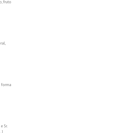
, fruto
ral,
a forma
e Sr.
…]