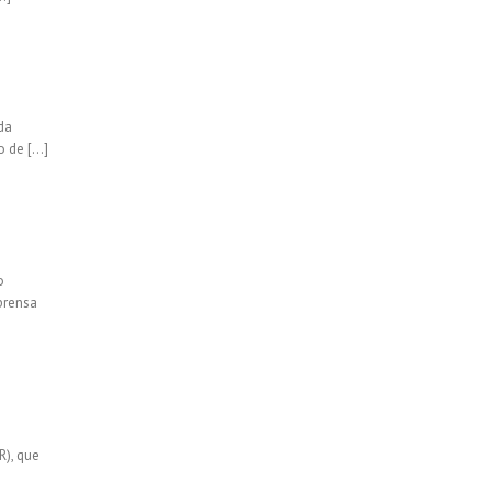
da
o de […]
o
prensa
R), que