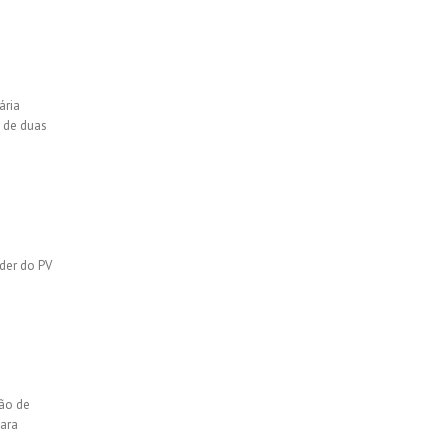
ária
 de duas
íder do PV
ão de
para