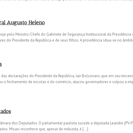
eral Augusto Heleno
oje pelo Ministro-Chefe do Gabinete de Segurança Institucional da Presidência 
es do Presidente da República e de seus filhos. A providência situa-se no âmbit
s
as declarações do Presidente da República, Jair Bolsonaro, que em seu terceir
icou o fechamento de escolas e do comércio, atacou governadores e culpou a im
tados
 Câmara dos Deputados. O parlamentar paulista sucede a deputada Leandre (PV-P
dos. Misasi reconhece que, apesar de reduzida, é […]