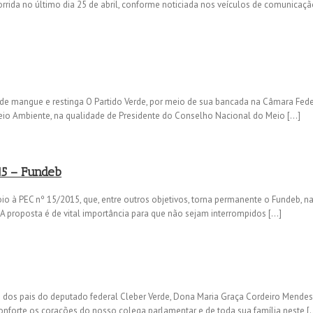
rida no último dia 25 de abril, conforme noticiada nos veículos de comunicação
e mangue e restinga O Partido Verde, por meio de sua bancada na Câmara Fede
Meio Ambiente, na qualidade de Presidente do Conselho Nacional do Meio […]
15 – Fundeb
o à PEC nº 15/2015, que, entre outros objetivos, torna permanente o Fundeb, n
 A proposta é de vital importância para que não sejam interrompidos […]
 dos pais do deputado federal Cleber Verde, Dona Maria Graça Cordeiro Mendes 
nforte os corações do nosso colega parlamentar e de toda sua família neste [