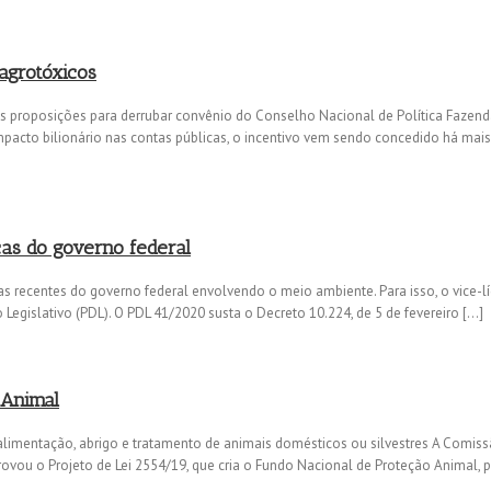
 agrotóxicos
uas proposições para derrubar convênio do Conselho Nacional de Política Fazend
acto bilionário nas contas públicas, o incentivo vem sendo concedido há mais
cas do governo federal
s recentes do governo federal envolvendo o meio ambiente. Para isso, o vice-l
o Legislativo (PDL). O PDL 41/2020 susta o Decreto 10.224, de 5 de fevereiro […]
 Animal
imentação, abrigo e tratamento de animais domésticos ou silvestres A Comiss
ou o Projeto de Lei 2554/19, que cria o Fundo Nacional de Proteção Animal, 