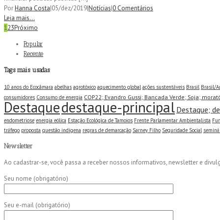
Por
Hanna Costa
|
05/dez/2019
|
Notícias
|
0 Comentários
Leia mais...
1
2
3
Próximo
Popular
Recente
Tags mais usadas
10 anos do Ecocâmara
abelhas
agrotóxico
aquecimento global
ações sustentáveis
Brasil
Brasil/A
COP22; Evandro Gussi; Bancada Verde; Soja; morat
consumidores
Consumo de energia
destaque-principal
Destaque
Destaque; de
endometriose
energia eólica
Estação Ecológica de Tamoios
Frente Parlamentar Ambientalista
Fun
tráfego
proposta
questão indígena
regras de demarcação
Sarney Filho
Seguridade Social
seminár
Newsletter
Ao cadastrar-se, você passa a receber nossos informativos, newsletter e divu
Seu nome (obrigatório)
Seu e-mail (obrigatório)