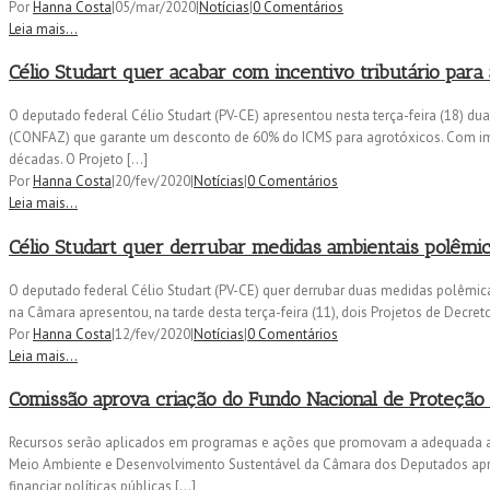
Por
Hanna Costa
|
05/mar/2020
|
Notícias
|
0 Comentários
Leia mais...
Célio Studart quer acabar com incentivo tributário para
O deputado federal Célio Studart (PV-CE) apresentou nesta terça-feira (18) d
(CONFAZ) que garante um desconto de 60% do ICMS para agrotóxicos. Com imp
décadas. O Projeto […]
Por
Hanna Costa
|
20/fev/2020
|
Notícias
|
0 Comentários
Leia mais...
Célio Studart quer derrubar medidas ambientais polêmi
O deputado federal Célio Studart (PV-CE) quer derrubar duas medidas polêmica
na Câmara apresentou, na tarde desta terça-feira (11), dois Projetos de Decret
Por
Hanna Costa
|
12/fev/2020
|
Notícias
|
0 Comentários
Leia mais...
Comissão aprova criação do Fundo Nacional de Proteção
Recursos serão aplicados em programas e ações que promovam a adequada al
Meio Ambiente e Desenvolvimento Sustentável da Câmara dos Deputados aprov
financiar políticas públicas […]