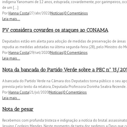
indígena Yanomami de 12 anos, estuprada, covardemente, por garimpeiros, ocor
de um […]
Por
Hanna Costa
|
27/abr/2022
|
Notícias
|
0 Comentários
Leia mais...
PV considera covardes os ataques ao CONAMA
Deputados estão em alerta para adoção de medidas de preservação de áreas d
repudia as medidas adotadas na última segunda-feira (28), pelo Ministro do 
Por
Hanna Costa
|
29/set/2020
|
Notícias
|
0 Comentários
Leia mais...
Nota da bancada do Partido Verde sobre a PEC nº 15/20
A bancada do Partido Verde na Câmara dos Deputados torna público o seu apoi
prevista pelo texto da relatora, Deputada Professora Dorinha Seabra Rezende.
Por
Hanna Costa
|
21/jul/2020
|
Notícias
|
0 Comentários
Leia mais...
Nota de pesar
Recebemos com profunda tristeza e indignação a notícia do brutal assassinato
Jesuino Cordeiro Mendes. Neste momento de tanta dor, pedimos a Deus que co