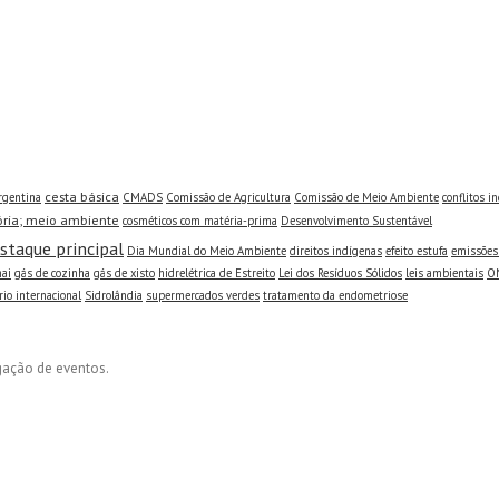
cesta básica
rgentina
CMADS
Comissão de Agricultura
Comissão de Meio Ambiente
conflitos i
ória; meio ambiente
cosméticos com matéria-prima
Desenvolvimento Sustentável
staque principal
Dia Mundial do Meio Ambiente
direitos indígenas
efeito estufa
emissões
ai
gás de cozinha
gás de xisto
hidrelétrica de Estreito
Lei dos Resíduos Sólidos
leis ambientais
O
io internacional
Sidrolândia
supermercados verdes
tratamento da endometriose
lgação de eventos.