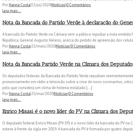
Por
Hanna Costa
|
15/jul/2020
|
Notícias
|
0 Comentários
Leia mais...
Nota da Bancada do Partido Verde à declaração do Gen
A bancada do Partido Verde na Câmara vem a público repudiar a nota emitida h
República, General Augusto Heleno, acerca do pedido de apreensão dos celular
Por
Hanna Costa
|
22/maio/2020
|
Notícias
|
0 Comentários
Leia mais...
Nota da Bancada Partido Verde na Câmara dos Deputado
Os deputados federais da Bancada do Partido Verde repudiam veementemente d
pronunciamento em rádio e televisão sobre a crise do novo coronavírus, crit
pelo que considera um clima de histeria instalado […]
Por
Hanna Costa
|
25/mar/2020
|
Notícias
|
0 Comentários
Leia mais...
Enrico Misasi é o novo líder do PV na Câmara dos Depu
O deputado federal Enrico Misasi (PV-SP) é o novo líder da bancada do PV na
esteve à frente da sigla em 2019. A bancada do PV é formada por quatro deputa